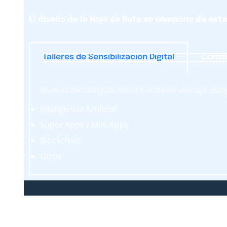
El diseño de la Hoja de Ruta se compone de est
Talleres de Sensibilización Digital
Constr
Nuevas tecnologías como fuente de ventaja comp
Inteligencia Artificial
Super Apps / Mini Apps
Blockchain
Otros