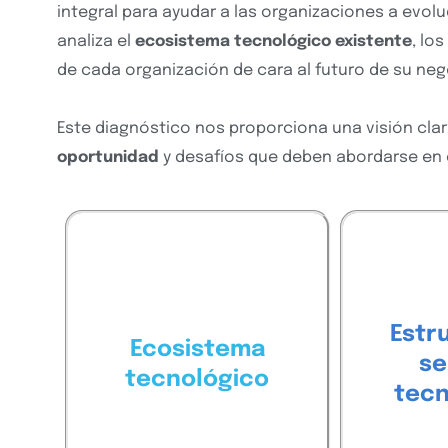
integral para ayudar a las organizaciones a evol
analiza el
ecosistema tecnológico existente
, lo
de cada organización de cara al futuro de su ne
Este diagnóstico nos proporciona una visión clara
oportunidad
y
desafíos que deben abordarse en 
equipo o
se brin
base
¿Con qué
de 
y
tecnológica
Estr
Ecosistema
cuento
aplicaciones
se
subcontr
tecnológico
actualmente y cómo
tecn
a
de la
operativa
apoyan la
servici
organización?