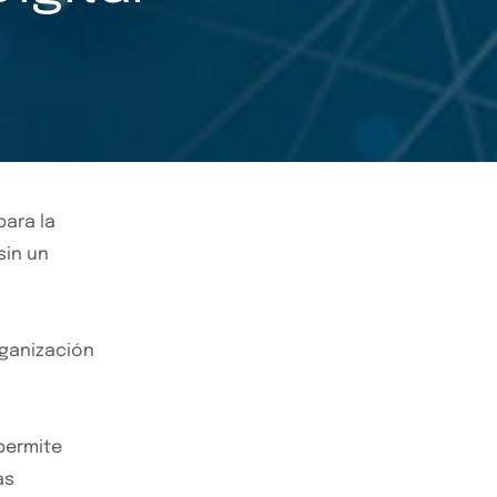
para la
sin un
rganización
 permite
as