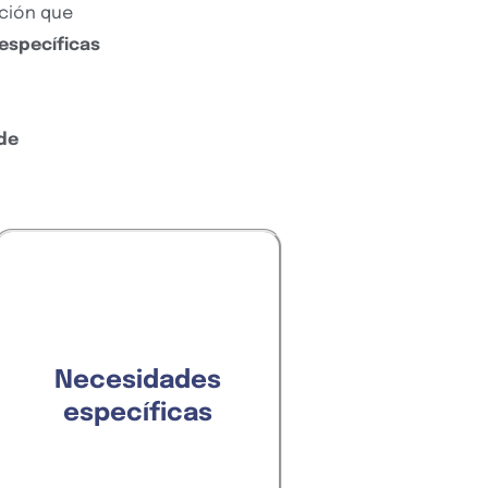
ación que
específicas
de
objetivos
¿Cuáles son los
que quiere
estratégicos
Necesidades
alcanzar la organización y
específicas
cómo puede apoyar la
?
tecnología