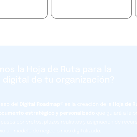
adecuada para mi
negocio?
s la Hoja de Ruta para la
digital de tu organización?
paso del
Digital
Roadmap
®
es la creación de la
Hoja de 
ocumento estratégico y personalizado
que guiará a la o
ye pasos concretos, plazos realistas y asignación de recur
cia un modelo de negocio más digitalizado.