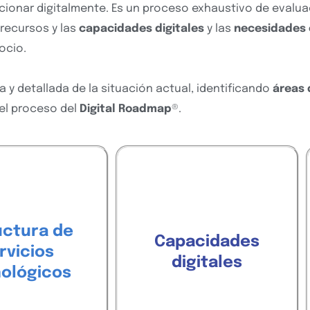
ucionar digitalmente. Es un proceso exhaustivo de evalu
s recursos y las
capacidades digitales
y las
necesidades 
gocio.
 y detallada de la situación actual, identificando
áreas 
el proceso del
Digital Roadmap
®.
 servicios
¿Qué
dan desde el área
capacidades
¿Con qué
tecnología? ¿Qué
cuento y cuáles
digitales
uctura de
servicios tengo
Capacidades
, de
incorporar
necesito
rvicios
atados? ¿Cuál es
digitales
forma de asegurar la
ológicos
rquitectura de
la
a los
entrega de valor
os tecnológicos
grupos de interés?