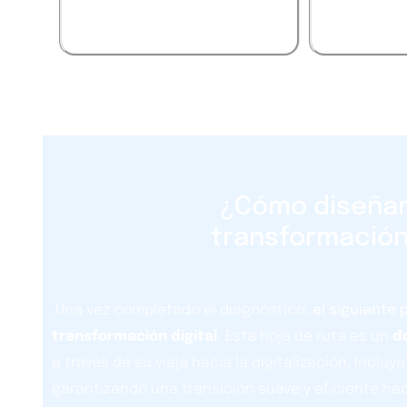
más 
¿Cómo diseñamo
transformación 
Una vez completado el diagnóstico,
el siguiente 
transformación digital
. Esta hoja de ruta es un
d
a través de su viaje hacia la digitalización. Inclu
garantizando una transición suave y eficiente ha