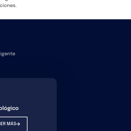
cciones.
ligente
ológico
BER MÁS