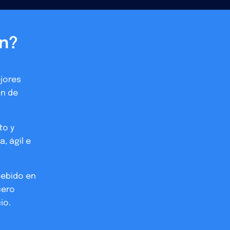
in?
jores
ón de
to y
, ágil e
bebido en
cero
io.