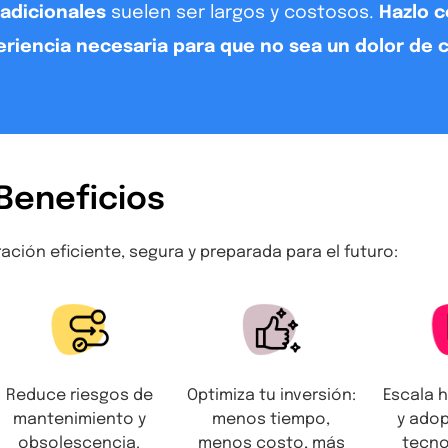
radicionales
suelen ser largos y costosos.
Hazlo 
eriencia necesaria para que no sea un dolor de 
Beneficios
ción eficiente, segura y preparada para el futuro:
Reduce riesgos de
Optimiza tu inversión:
Escala h
mantenimiento y
menos tiempo,
y ado
obsolescencia.
menos costo, más
tecno