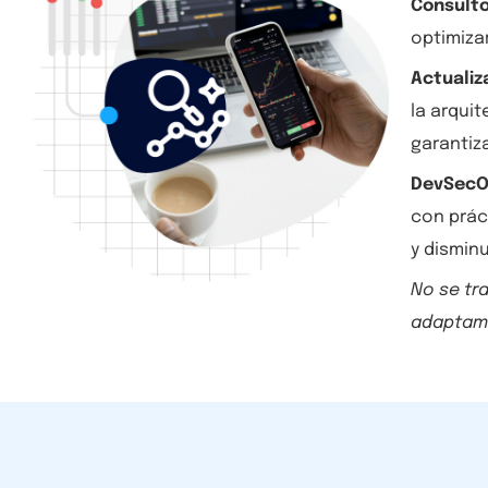
Consulto
optimizar
Actualiz
la arquit
garantiza
DevSecO
con práct
y disminu
No se tr
adaptamo