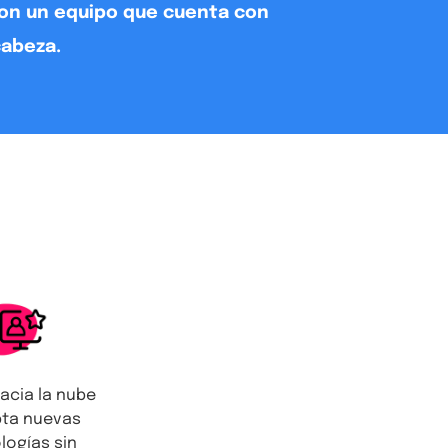
con un equipo que cuenta con
cabeza.
acia la nube
pta nuevas
logías sin