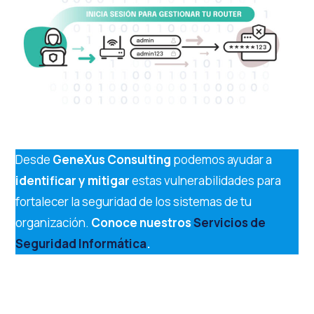
Desde
GeneXus Consulting
podemos ayudar a
identificar y mitigar
estas vulnerabilidades para
fortalecer la seguridad de los sistemas de tu
organización.
Conoce nuestros
Servicios de
Seguridad Informática
.